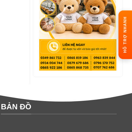
HỖ TRỢ NHANH
BẢN ĐỒ