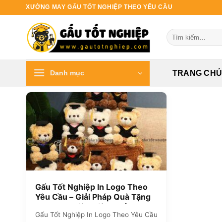
Bỏ
XƯỞNG MAY GẤU TỐT NGHIỆP THEO YÊU CẦU
qua
nội
Tìm
dung
kiếm:
Danh mục
TRANG CH
Gấu Tốt Nghiệp In Logo Theo
Yêu Cầu – Giải Pháp Quà Tặng
Doanh Nghiệp Hiệu Quả
Gấu Tốt Nghiệp In Logo Theo Yêu Cầu