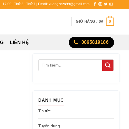
0 - 17:00 | Thứ 2 - Thứ 7 | Email: xuongzozo99@gmail.com
0
GIỎ HÀNG /
0
₫
0865819186
NG
LIÊN HỆ
DANH MỤC
Tin tức
Tuyển dụng