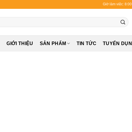
Giờ làm việc: 8:0
Ủ
GIỚI THIỆU
SẢN PHẨM
TIN TỨC
TUYỂN DỤ