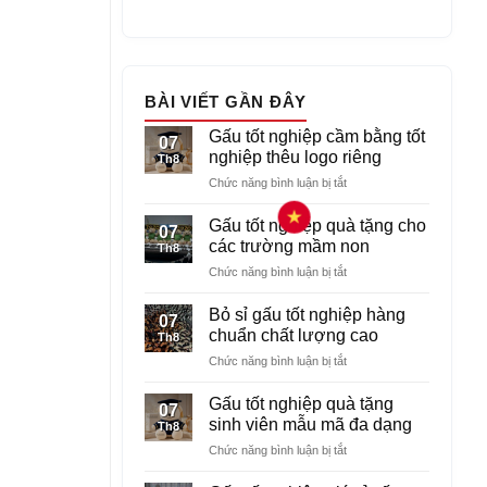
BÀI VIẾT GẦN ĐÂY
Gấu tốt nghiệp cầm bằng tốt
07
nghiệp thêu logo riêng
Th8
ở
Chức năng bình luận bị tắt
Gấu
tốt
Gấu tốt nghiệp quà tặng cho
07
nghiệp
các trường mầm non
Th8
cầm
ở
Chức năng bình luận bị tắt
bằng
Gấu
tốt
tốt
nghiệp
Bỏ sỉ gấu tốt nghiệp hàng
07
nghiệp
thêu
chuẩn chất lượng cao
Th8
quà
logo
ở
Chức năng bình luận bị tắt
tặng
riêng
Bỏ
cho
sỉ
các
Gấu tốt nghiệp quà tặng
07
gấu
trường
sinh viên mẫu mã đa dạng
Th8
tốt
mầm
ở
Chức năng bình luận bị tắt
nghiệp
non
Gấu
hàng
tốt