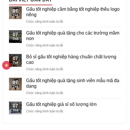
Gấu tốt nghiệp cầm bằng tốt nghiệp thêu logo
07
riêng
Th8
ở
Chức năng bình luận bị tắt
Gấu
tốt
Gấu tốt nghiệp quà tặng cho các trường mầm
07
nghiệp
non
Th8
cầm
ở
Chức năng bình luận bị tắt
bằng
Gấu
tốt
tốt
nghiệp
Bỏ sỉ gấu tốt nghiệp hàng chuẩn chất lượng
07
nghiệp
thêu
cao
Th8
quà
logo
ở
Chức năng bình luận bị tắt
tặng
riêng
Bỏ
cho
sỉ
các
Gấu tốt nghiệp quà tặng sinh viên mẫu mã đa
07
gấu
trường
dạng
Th8
tốt
mầm
ở
Chức năng bình luận bị tắt
nghiệp
non
Gấu
hàng
tốt
chuẩn
Gấu tốt nghiệp giá sỉ số lượng lớn
07
nghiệp
chất
Th8
ở
Chức năng bình luận bị tắt
quà
lượng
Gấu
tặng
cao
tốt
sinh
nghiệp
viên