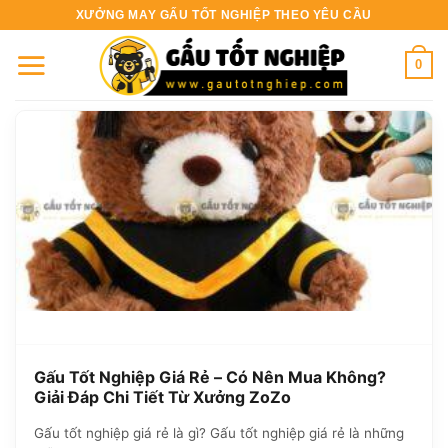
Bỏ
XƯỞNG MAY GẤU TỐT NGHIỆP THEO YÊU CẦU
qua
nội
0
dung
Gấu Tốt Nghiệp Giá Rẻ – Có Nên Mua Không?
Giải Đáp Chi Tiết Từ Xưởng ZoZo
Gấu tốt nghiệp giá rẻ là gì? Gấu tốt nghiệp giá rẻ là những