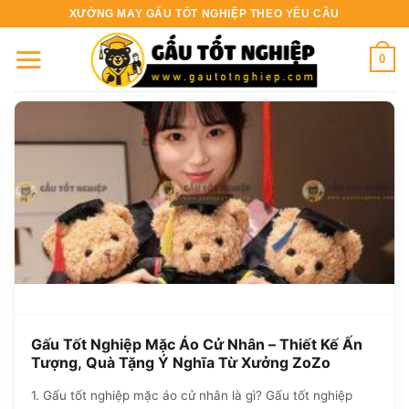
Bỏ
XƯỞNG MAY GẤU TỐT NGHIỆP THEO YÊU CẦU
qua
nội
0
dung
Gấu Tốt Nghiệp Mặc Áo Cử Nhân – Thiết Kế Ấn
Tượng, Quà Tặng Ý Nghĩa Từ Xưởng ZoZo
1. Gấu tốt nghiệp mặc áo cử nhân là gì? Gấu tốt nghiệp