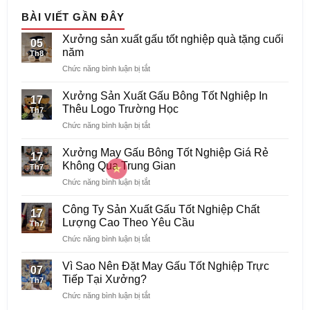
BÀI VIẾT GẦN ĐÂY
Xưởng sản xuất gấu tốt nghiệp quà tặng cuối
05
năm
Th8
ở
Chức năng bình luận bị tắt
Xưởng
sản
Xưởng Sản Xuất Gấu Bông Tốt Nghiệp In
17
xuất
Thêu Logo Trường Học
Th7
gấu
ở
Chức năng bình luận bị tắt
tốt
Xưởng
nghiệp
Sản
quà
Xưởng May Gấu Bông Tốt Nghiệp Giá Rẻ
17
Xuất
tặng
Không Qua Trung Gian
Th7
Gấu
cuối
ở
Chức năng bình luận bị tắt
Bông
năm
Xưởng
Tốt
May
Nghiệp
Công Ty Sản Xuất Gấu Tốt Nghiệp Chất
17
Gấu
In
Lượng Cao Theo Yêu Cầu
Th7
Bông
Thêu
ở
Chức năng bình luận bị tắt
Tốt
Logo
Công
Nghiệp
Trường
Ty
Giá
Vì Sao Nên Đặt May Gấu Tốt Nghiệp Trực
Học
07
Sản
Rẻ
Tiếp Tại Xưởng?
Th7
Xuất
Không
ở
Chức năng bình luận bị tắt
Gấu
Qua
Vì
Tốt