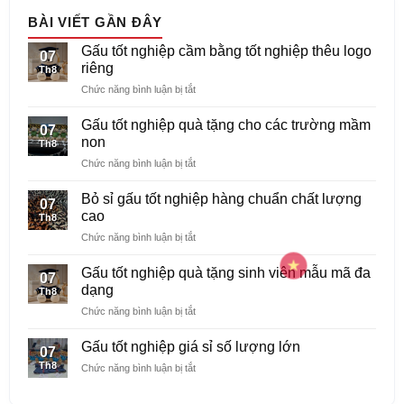
BÀI VIẾT GẦN ĐÂY
Gấu tốt nghiệp cầm bằng tốt nghiệp thêu logo
07
riêng
Th8
ở
Chức năng bình luận bị tắt
Gấu
tốt
Gấu tốt nghiệp quà tặng cho các trường mầm
07
nghiệp
non
Th8
cầm
ở
Chức năng bình luận bị tắt
bằng
Gấu
tốt
tốt
nghiệp
Bỏ sỉ gấu tốt nghiệp hàng chuẩn chất lượng
07
nghiệp
thêu
cao
Th8
quà
logo
ở
Chức năng bình luận bị tắt
tặng
riêng
Bỏ
cho
sỉ
các
Gấu tốt nghiệp quà tặng sinh viên mẫu mã đa
07
gấu
trường
dạng
Th8
tốt
mầm
ở
Chức năng bình luận bị tắt
nghiệp
non
Gấu
hàng
tốt
chuẩn
Gấu tốt nghiệp giá sỉ số lượng lớn
07
nghiệp
chất
Th8
ở
Chức năng bình luận bị tắt
quà
lượng
Gấu
tặng
cao
tốt
sinh