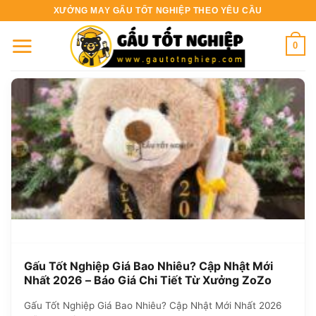
Bỏ
XƯỞNG MAY GẤU TỐT NGHIỆP THEO YÊU CẦU
qua
nội
0
dung
Gấu Tốt Nghiệp Giá Bao Nhiêu? Cập Nhật Mới
Nhất 2026 – Báo Giá Chi Tiết Từ Xưởng ZoZo
Gấu Tốt Nghiệp Giá Bao Nhiêu? Cập Nhật Mới Nhất 2026