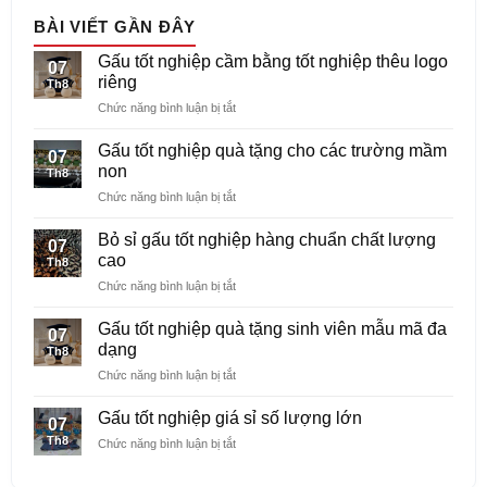
BÀI VIẾT GẦN ĐÂY
Gấu tốt nghiệp cầm bằng tốt nghiệp thêu logo
07
riêng
Th8
ở
Chức năng bình luận bị tắt
Gấu
tốt
Gấu tốt nghiệp quà tặng cho các trường mầm
07
nghiệp
non
Th8
cầm
ở
Chức năng bình luận bị tắt
bằng
Gấu
tốt
tốt
nghiệp
Bỏ sỉ gấu tốt nghiệp hàng chuẩn chất lượng
07
nghiệp
thêu
cao
Th8
quà
logo
ở
Chức năng bình luận bị tắt
tặng
riêng
Bỏ
cho
sỉ
các
Gấu tốt nghiệp quà tặng sinh viên mẫu mã đa
07
gấu
trường
dạng
Th8
tốt
mầm
ở
Chức năng bình luận bị tắt
nghiệp
non
Gấu
hàng
tốt
chuẩn
Gấu tốt nghiệp giá sỉ số lượng lớn
07
nghiệp
chất
Th8
ở
Chức năng bình luận bị tắt
quà
lượng
Gấu
tặng
cao
tốt
sinh