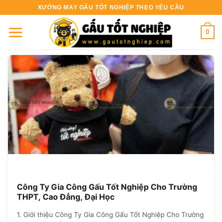
Bỏ
XƯỞNG MAY GẤU TỐT NGHIỆP THEO YÊU CẦU
qua
nội
0
dung
Công Ty Gia Công Gấu Tốt Nghiệp Cho Trường
THPT, Cao Đẳng, Đại Học
1. Giới thiệu Công Ty Gia Công Gấu Tốt Nghiệp Cho Trường