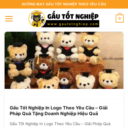
Bỏ
XƯỞNG MAY GẤU TỐT NGHIỆP THEO YÊU CẦU
qua
nội
0
dung
Gấu Tốt Nghiệp In Logo Theo Yêu Cầu – Giải
Pháp Quà Tặng Doanh Nghiệp Hiệu Quả
Gấu Tốt Nghiệp In Logo Theo Yêu Cầu – Giải Pháp Quà