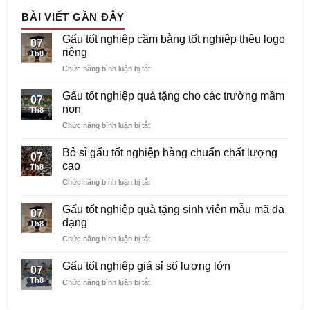
BÀI VIẾT GẦN ĐÂY
Gấu tốt nghiệp cầm bằng tốt nghiệp thêu logo
07
riêng
Th8
ở
Chức năng bình luận bị tắt
Gấu
tốt
Gấu tốt nghiệp quà tặng cho các trường mầm
07
nghiệp
non
Th8
cầm
ở
Chức năng bình luận bị tắt
bằng
Gấu
tốt
tốt
nghiệp
Bỏ sỉ gấu tốt nghiệp hàng chuẩn chất lượng
07
nghiệp
thêu
cao
Th8
quà
logo
ở
Chức năng bình luận bị tắt
tặng
riêng
Bỏ
cho
sỉ
các
Gấu tốt nghiệp quà tặng sinh viên mẫu mã đa
07
gấu
trường
dạng
Th8
tốt
mầm
ở
Chức năng bình luận bị tắt
nghiệp
non
Gấu
hàng
tốt
chuẩn
Gấu tốt nghiệp giá sỉ số lượng lớn
07
nghiệp
chất
Th8
ở
Chức năng bình luận bị tắt
quà
lượng
Gấu
tặng
cao
tốt
sinh