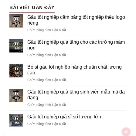
BÀI VIẾT GẦN ĐÂY
Gấu tốt nghiệp cầm bằng tốt nghiệp thêu logo
07
riêng
Th8
ở
Chức năng bình luận bị tắt
Gấu
tốt
Gấu tốt nghiệp quà tặng cho các trường mầm
07
nghiệp
non
Th8
cầm
ở
Chức năng bình luận bị tắt
bằng
Gấu
tốt
tốt
nghiệp
Bỏ sỉ gấu tốt nghiệp hàng chuẩn chất lượng
07
nghiệp
thêu
cao
Th8
quà
logo
ở
Chức năng bình luận bị tắt
tặng
riêng
Bỏ
cho
sỉ
các
Gấu tốt nghiệp quà tặng sinh viên mẫu mã đa
07
gấu
trường
dạng
Th8
tốt
mầm
ở
Chức năng bình luận bị tắt
nghiệp
non
Gấu
hàng
tốt
chuẩn
Gấu tốt nghiệp giá sỉ số lượng lớn
07
nghiệp
chất
Th8
ở
Chức năng bình luận bị tắt
quà
lượng
Gấu
tặng
cao
tốt
sinh