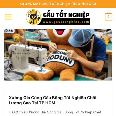
Bỏ
XƯỞNG MAY GẤU TỐT NGHIỆP THEO YÊU CẦU
qua
nội
0
dung
Xưởng Gia Công Gấu Bông Tốt Nghiệp Chất
Lượng Cao Tại TP.HCM
1. Giới thiệu Xưởng Gia Công Gấu Bông Tốt Nghiệp Chất