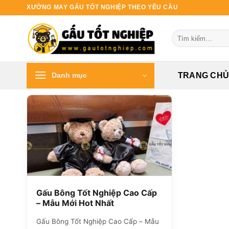
Bỏ
XƯỞNG MAY GẤU TỐT NGHIỆP THEO YÊU CẦU
qua
nội
Tìm
dung
kiếm:
Danh mục
TRANG CH
Gấu Bông Tốt Nghiệp Cao Cấp
– Mẫu Mới Hot Nhất
Gấu Bông Tốt Nghiệp Cao Cấp – Mẫu