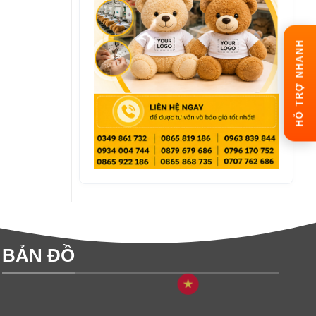
HỖ TRỢ NHANH
BẢN ĐỒ