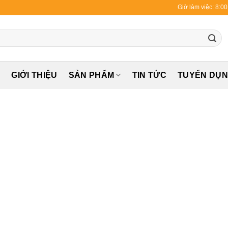
Giờ làm việc: 8:0
Ủ
GIỚI THIỆU
SẢN PHẨM
TIN TỨC
TUYỂN DỤ