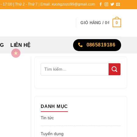
0 - 17:00 | Thứ 2 - Thứ 7 | Email: xuongzozo99@gmail.com
0
GIỎ HÀNG /
0
₫
0865819186
NG
LIÊN HỆ
DANH MỤC
Tin tức
Tuyển dụng