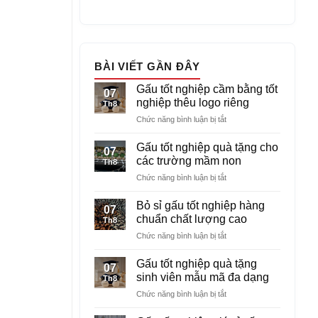
BÀI VIẾT GẦN ĐÂY
Gấu tốt nghiệp cầm bằng tốt
07
nghiệp thêu logo riêng
Th8
ở
Chức năng bình luận bị tắt
Gấu
tốt
Gấu tốt nghiệp quà tặng cho
07
nghiệp
các trường mầm non
Th8
cầm
ở
Chức năng bình luận bị tắt
bằng
Gấu
tốt
tốt
nghiệp
Bỏ sỉ gấu tốt nghiệp hàng
07
nghiệp
thêu
chuẩn chất lượng cao
Th8
quà
logo
ở
Chức năng bình luận bị tắt
tặng
riêng
Bỏ
cho
sỉ
các
Gấu tốt nghiệp quà tặng
07
gấu
trường
sinh viên mẫu mã đa dạng
Th8
tốt
mầm
ở
Chức năng bình luận bị tắt
nghiệp
non
Gấu
hàng
tốt