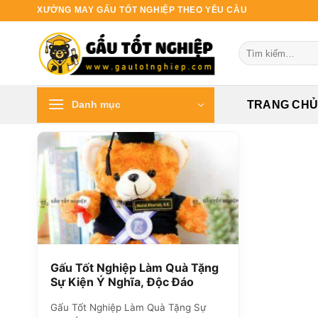
Bỏ
XƯỞNG MAY GẤU TỐT NGHIỆP THEO YÊU CẦU
qua
nội
Tìm
dung
kiếm:
Danh mục
TRANG CH
Gấu Tốt Nghiệp Làm Quà Tặng
Sự Kiện Ý Nghĩa, Độc Đáo
Gấu Tốt Nghiệp Làm Quà Tặng Sự