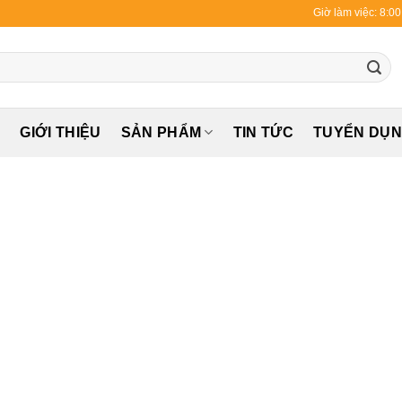
Giờ làm việc: 8:0
Ủ
GIỚI THIỆU
SẢN PHẨM
TIN TỨC
TUYỂN DỤ