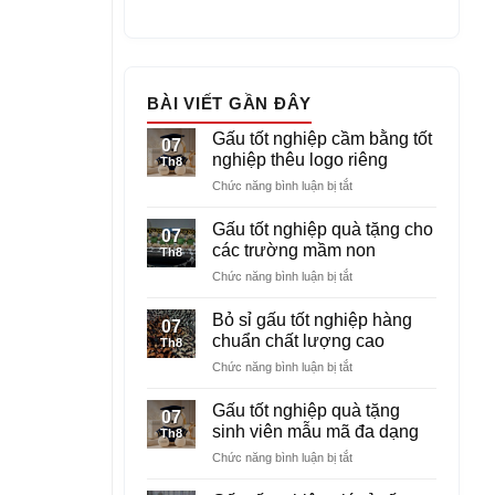
BÀI VIẾT GẦN ĐÂY
Gấu tốt nghiệp cầm bằng tốt
07
nghiệp thêu logo riêng
Th8
ở
Chức năng bình luận bị tắt
Gấu
tốt
Gấu tốt nghiệp quà tặng cho
07
nghiệp
các trường mầm non
Th8
cầm
ở
Chức năng bình luận bị tắt
bằng
Gấu
tốt
tốt
nghiệp
Bỏ sỉ gấu tốt nghiệp hàng
07
nghiệp
thêu
chuẩn chất lượng cao
Th8
quà
logo
ở
Chức năng bình luận bị tắt
tặng
riêng
Bỏ
cho
sỉ
các
Gấu tốt nghiệp quà tặng
07
gấu
trường
sinh viên mẫu mã đa dạng
Th8
tốt
mầm
ở
Chức năng bình luận bị tắt
nghiệp
non
Gấu
hàng
tốt