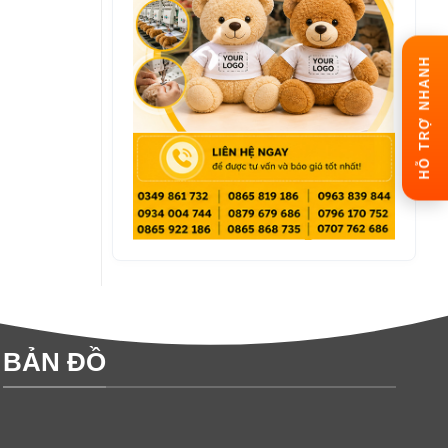
HỖ TRỢ NHANH
BẢN ĐỒ