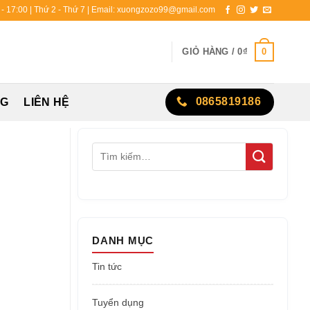
0 - 17:00 | Thứ 2 - Thứ 7 | Email: xuongzozo99@gmail.com
0
GIỎ HÀNG /
0
₫
0865819186
NG
LIÊN HỆ
DANH MỤC
Tin tức
Tuyển dụng