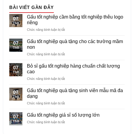
BÀI VIẾT GẦN ĐÂY
Gấu tốt nghiệp cầm bằng tốt nghiệp thêu logo
07
riêng
Th8
ở
Chức năng bình luận bị tắt
Gấu
tốt
Gấu tốt nghiệp quà tặng cho các trường mầm
07
nghiệp
non
Th8
cầm
ở
Chức năng bình luận bị tắt
bằng
Gấu
tốt
tốt
nghiệp
Bỏ sỉ gấu tốt nghiệp hàng chuẩn chất lượng
07
nghiệp
thêu
cao
Th8
quà
logo
ở
Chức năng bình luận bị tắt
tặng
riêng
Bỏ
cho
sỉ
các
Gấu tốt nghiệp quà tặng sinh viên mẫu mã đa
07
gấu
trường
dạng
Th8
tốt
mầm
ở
Chức năng bình luận bị tắt
nghiệp
non
Gấu
hàng
tốt
chuẩn
Gấu tốt nghiệp giá sỉ số lượng lớn
07
nghiệp
chất
Th8
ở
Chức năng bình luận bị tắt
quà
lượng
Gấu
tặng
cao
tốt
sinh