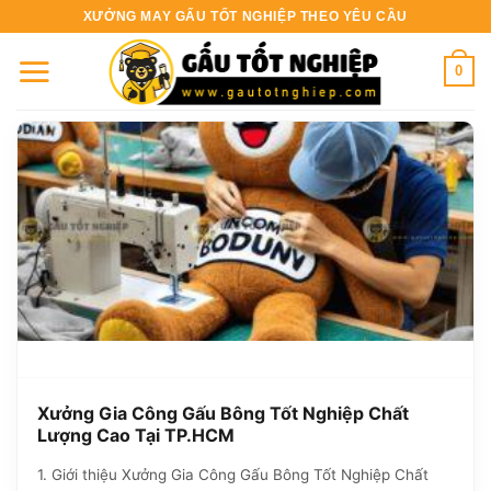
Bỏ
XƯỞNG MAY GẤU TỐT NGHIỆP THEO YÊU CẦU
qua
nội
0
dung
Xưởng Gia Công Gấu Bông Tốt Nghiệp Chất
Lượng Cao Tại TP.HCM
1. Giới thiệu Xưởng Gia Công Gấu Bông Tốt Nghiệp Chất