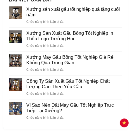
Xưởng sản xuất gấu tốt nghiệp quà tặng cuối
05
năm
Th8
ở
Chức năng bình luận bị tắt
Xưởng
sản
Xưởng Sản Xuất Gấu Bông Tốt Nghiệp In
17
xuất
Thêu Logo Trường Học
Th7
gấu
ở
Chức năng bình luận bị tắt
tốt
Xưởng
nghiệp
Sản
quà
Xưởng May Gấu Bông Tốt Nghiệp Giá Rẻ
17
Xuất
tặng
Không Qua Trung Gian
Th7
Gấu
cuối
ở
Chức năng bình luận bị tắt
Bông
năm
Xưởng
Tốt
May
Nghiệp
Công Ty Sản Xuất Gấu Tốt Nghiệp Chất
17
Gấu
In
Lượng Cao Theo Yêu Cầu
Th7
Bông
Thêu
ở
Chức năng bình luận bị tắt
Tốt
Logo
Công
Nghiệp
Trường
Ty
Giá
Vì Sao Nên Đặt May Gấu Tốt Nghiệp Trực
Học
07
Sản
Rẻ
Tiếp Tại Xưởng?
Th7
Xuất
Không
ở
Chức năng bình luận bị tắt
Gấu
Qua
Vì
Tốt
Trung
Sao
Nghiệp
Gian