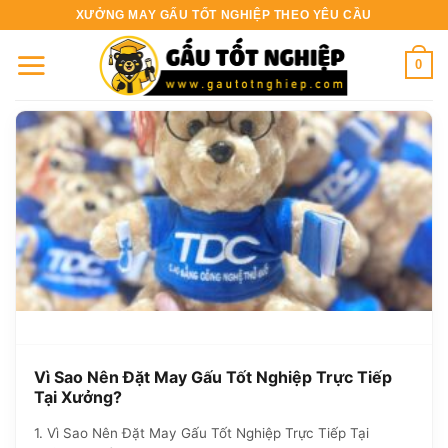
Bỏ
XƯỞNG MAY GẤU TỐT NGHIỆP THEO YÊU CẦU
qua
nội
0
dung
Vì Sao Nên Đặt May Gấu Tốt Nghiệp Trực Tiếp
Tại Xưởng?
1. Vì Sao Nên Đặt May Gấu Tốt Nghiệp Trực Tiếp Tại