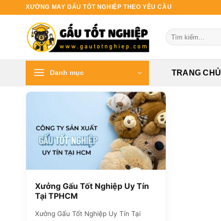
Bỏ
XƯỞNG MAY GẤU TỐT NGHIỆP THEO YÊU CẦU
qua
nội
Tìm
dung
kiếm:
Danh mục
TRANG CH
Xưởng Gấu Tốt Nghiệp Uy Tín
Tại TPHCM
Xưởng Gấu Tốt Nghiệp Uy Tín Tại