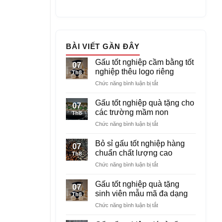
BÀI VIẾT GẦN ĐÂY
Gấu tốt nghiệp cầm bằng tốt
07
nghiệp thêu logo riêng
Th8
ở
Chức năng bình luận bị tắt
Gấu
tốt
Gấu tốt nghiệp quà tặng cho
07
nghiệp
các trường mầm non
Th8
cầm
ở
Chức năng bình luận bị tắt
bằng
Gấu
tốt
tốt
nghiệp
Bỏ sỉ gấu tốt nghiệp hàng
07
nghiệp
thêu
chuẩn chất lượng cao
Th8
quà
logo
ở
Chức năng bình luận bị tắt
tặng
riêng
Bỏ
cho
sỉ
các
Gấu tốt nghiệp quà tặng
07
gấu
trường
sinh viên mẫu mã đa dạng
Th8
tốt
mầm
ở
Chức năng bình luận bị tắt
nghiệp
non
Gấu
hàng
tốt