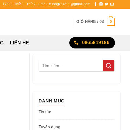
0 - 17:00 | Thứ 2 - Thứ 7 | Email: xuongzozo99@gmail.com
0
GIỎ HÀNG /
0
₫
0865819186
NG
LIÊN HỆ
DANH MỤC
Tin tức
Tuyển dụng