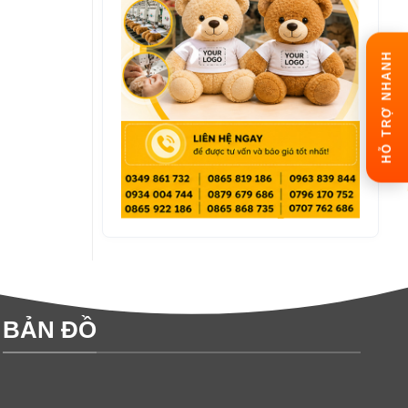
HỖ TRỢ NHANH
BẢN ĐỒ