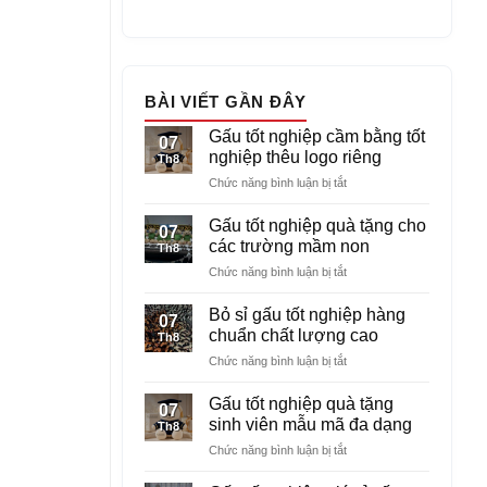
BÀI VIẾT GẦN ĐÂY
Gấu tốt nghiệp cầm bằng tốt
07
nghiệp thêu logo riêng
Th8
ở
Chức năng bình luận bị tắt
Gấu
tốt
Gấu tốt nghiệp quà tặng cho
07
nghiệp
các trường mầm non
Th8
cầm
ở
Chức năng bình luận bị tắt
bằng
Gấu
tốt
tốt
nghiệp
Bỏ sỉ gấu tốt nghiệp hàng
07
nghiệp
thêu
chuẩn chất lượng cao
Th8
quà
logo
ở
Chức năng bình luận bị tắt
tặng
riêng
Bỏ
cho
sỉ
các
Gấu tốt nghiệp quà tặng
07
gấu
trường
sinh viên mẫu mã đa dạng
Th8
tốt
mầm
ở
Chức năng bình luận bị tắt
nghiệp
non
Gấu
hàng
tốt