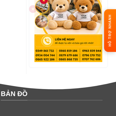
HỖ TRỢ NHANH
BẢN ĐỒ