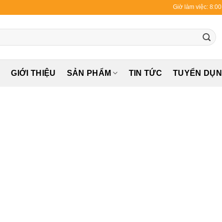
Giờ làm việc: 8:0
Ủ
GIỚI THIỆU
SẢN PHẨM
TIN TỨC
TUYỂN DỤ