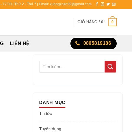
0 - 17:00 | Thứ 2 - Thứ 7 | Email: xuongzozo99@gmail.com
0
GIỎ HÀNG /
0
₫
0865819186
NG
LIÊN HỆ
DANH MỤC
Tin tức
Tuyển dụng