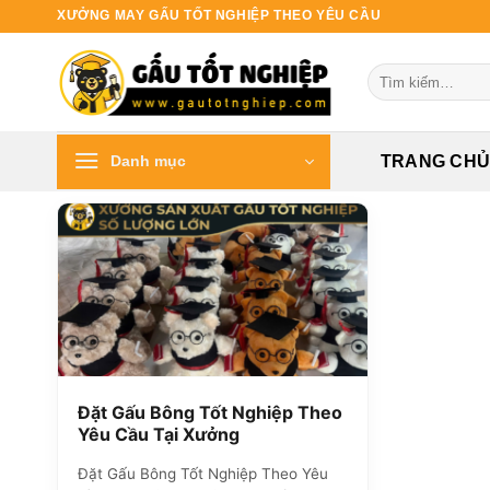
Bỏ
XƯỞNG MAY GẤU TỐT NGHIỆP THEO YÊU CẦU
qua
nội
Tìm
dung
kiếm:
Danh mục
TRANG CH
Đặt Gấu Bông Tốt Nghiệp Theo
Yêu Cầu Tại Xưởng
Đặt Gấu Bông Tốt Nghiệp Theo Yêu