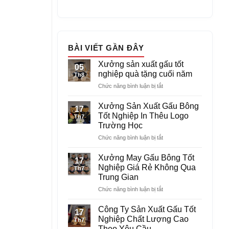
BÀI VIẾT GẦN ĐÂY
Xưởng sản xuất gấu tốt
05
nghiệp quà tặng cuối năm
Th8
ở
Chức năng bình luận bị tắt
Xưởng
sản
Xưởng Sản Xuất Gấu Bông
17
xuất
Tốt Nghiệp In Thêu Logo
Th7
gấu
Trường Học
tốt
ở
Chức năng bình luận bị tắt
nghiệp
Xưởng
quà
Sản
tặng
Xưởng May Gấu Bông Tốt
17
Xuất
cuối
Nghiệp Giá Rẻ Không Qua
Th7
Gấu
năm
Trung Gian
Bông
ở
Chức năng bình luận bị tắt
Tốt
Xưởng
Nghiệp
May
In
Công Ty Sản Xuất Gấu Tốt
17
Gấu
Thêu
Nghiệp Chất Lượng Cao
Th7
Bông
Logo
Theo Yêu Cầu