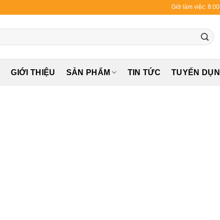
Giờ làm việc: 8:0
Ủ
GIỚI THIỆU
SẢN PHẨM
TIN TỨC
TUYỂN DỤ