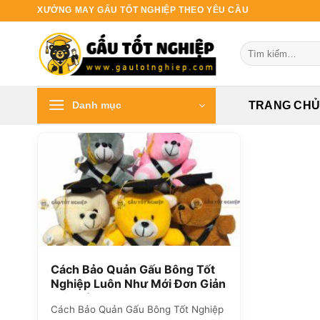
Bỏ
XƯỞNG MAY GẤU TỐT NGHIỆP THEO YÊU CẦU
qua
nội
Tìm
dung
kiếm:
Danh mục
TRANG CH
Cách Bảo Quản Gấu Bông Tốt
Nghiệp Luôn Như Mới Đơn Giản
Tại Nhà
Cách Bảo Quản Gấu Bông Tốt Nghiệp