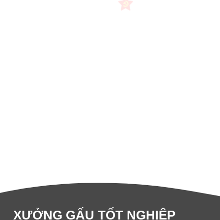
XƯỞNG GẤU TỐT NGHIỆP