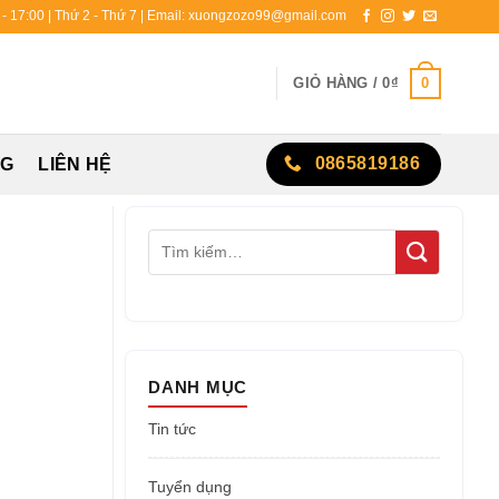
0 - 17:00 | Thứ 2 - Thứ 7 | Email: xuongzozo99@gmail.com
0
GIỎ HÀNG /
0
₫
0865819186
NG
LIÊN HỆ
DANH MỤC
Tin tức
Tuyển dụng