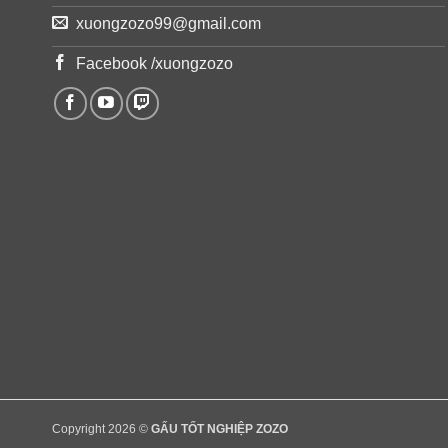
xuongzozo99@gmail.com
Facebook /xuongzozo
Copyright 2026 ©
GẤU TỐT NGHIỆP ZOZO