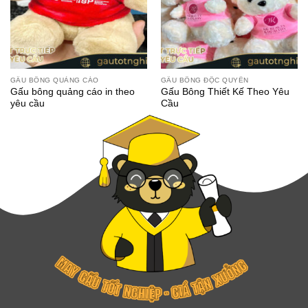
GẤU BÔNG QUẢNG CÁO
GẤU BÔNG ĐỘC QUYỀN
Gấu bông quảng cáo in theo
Gấu Bông Thiết Kế Theo Yêu
yêu cầu
Cầu