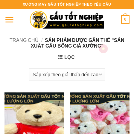
Bỏ
XƯỞNG MAY GẤU TỐT NGHIỆP THEO YÊU CẦU
qua
nội
0
dung
TRANG CHỦ
/
SẢN PHẨM ĐƯỢC GẮN THẺ “SẢN
XUẤT GẤU BÔNG GIÁ XƯỞNG”
LỌC