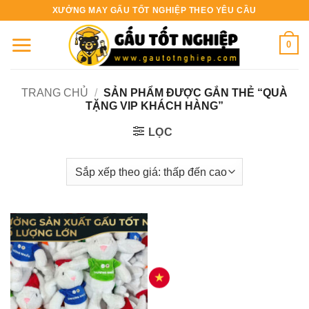
Bỏ
XƯỞNG MAY GẤU TỐT NGHIỆP THEO YÊU CẦU
qua
nội
0
dung
TRANG CHỦ
/
SẢN PHẨM ĐƯỢC GẮN THẺ “QUÀ
TẶNG VIP KHÁCH HÀNG”
LỌC