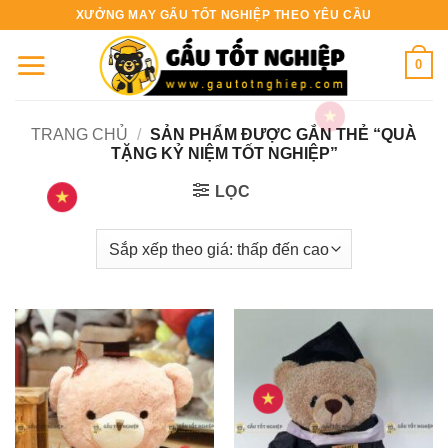
Bỏ
XƯỞNG MAY GẤU TỐT NGHIỆP THEO YÊU CẦU
qua
nội
0
dung
TRANG CHỦ
/
SẢN PHẨM ĐƯỢC GẮN THẺ “QUÀ
TẶNG KỶ NIỆM TỐT NGHIỆP”
LỌC