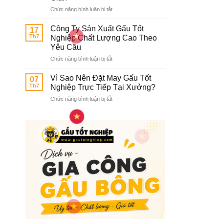
Bông
ở
Chức năng bình luận bị tắt
Tốt
Xưởng
Nghiệp
May
In
Công Ty Sản Xuất Gấu Tốt
17
Gấu
Thêu
Th7
Nghiệp Chất Lượng Cao Theo
Bông
Logo
Yêu Cầu
Tốt
Trường
ở
Chức năng bình luận bị tắt
Nghiệp
Học
Công
Giá
Ty
Rẻ
Vì Sao Nên Đặt May Gấu Tốt
07
Sản
Không
Th7
Nghiệp Trực Tiếp Tại Xưởng?
Xuất
Qua
ở
Chức năng bình luận bị tắt
Gấu
Trung
Vì
Tốt
Gian
Sao
Nghiệp
Nên
Chất
Đặt
Lượng
May
Cao
Gấu
Theo
Tốt
Yêu
Nghiệp
Cầu
Trực
Tiếp
Tại
Xưởng?