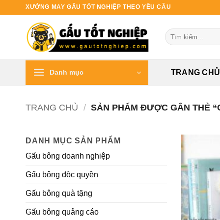
Bỏ
XƯỞNG MAY GẤU TỐT NGHIỆP THEO YÊU CẦU
qua
nội
Tìm
dung
kiếm:
Danh mục
TRANG CH
TRANG CHỦ
/
SẢN PHẨM ĐƯỢC GẮN THẺ “G
DANH MỤC SẢN PHẨM
Gấu bông doanh nghiệp
Gấu bông độc quyền
Gấu bông quà tặng
Gấu bông quảng cáo