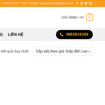
0 - 17:00 | Thứ 2 - Thứ 7 | Email: xuongzozo99@gmail.com
0
GIỎ HÀNG /
0
₫
0865819186
NG
LIÊN HỆ
ị kết quả duy nhất