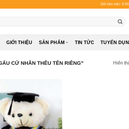
Giờ làm việc: 8:0
Ủ
GIỚI THIỆU
SẢN PHẨM
TIN TỨC
TUYỂN DỤ
ẤU CỬ NHÂN THÊU TÊN RIÊNG”
Hiển th