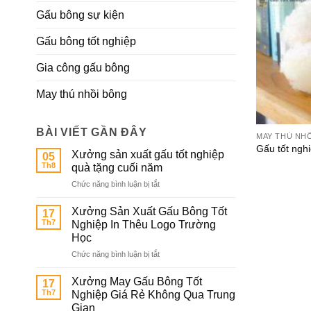
Gấu bông sự kiện
Gấu bông tốt nghiệp
Gia công gấu bông
May thú nhồi bông
BÀI VIẾT GẦN ĐÂY
MAY THÚ NH
Gấu tốt nghi
Xưởng sản xuất gấu tốt nghiệp
05
Th8
quà tặng cuối năm
ở
Chức năng bình luận bị tắt
Xưởng
sản
Xưởng Sản Xuất Gấu Bông Tốt
17
xuất
Th7
Nghiệp In Thêu Logo Trường
gấu
Học
tốt
ở
Chức năng bình luận bị tắt
nghiệp
Xưởng
quà
Sản
tặng
Xưởng May Gấu Bông Tốt
17
Xuất
cuối
Th7
Nghiệp Giá Rẻ Không Qua Trung
Gấu
năm
Gian