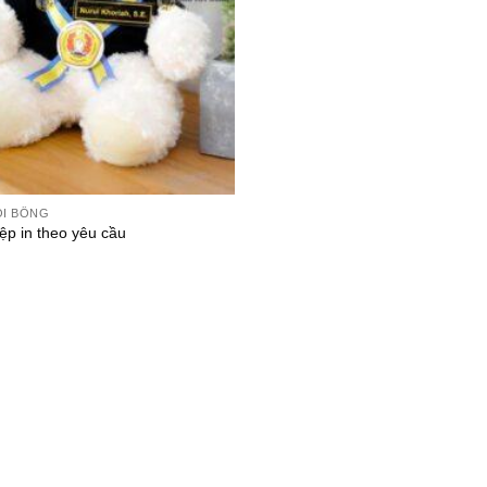
ỒI BÔNG
ệp in theo yêu cầu