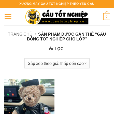
Bỏ
XƯỞNG MAY GẤU TỐT NGHIỆP THEO YÊU CẦU
qua
nội
0
dung
TRANG CHỦ
/
SẢN PHẨM ĐƯỢC GẮN THẺ “GẤU
BÔNG TỐT NGHIỆP CHO LỚP”
LỌC