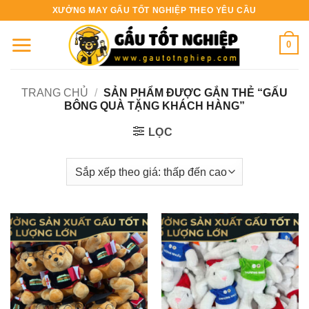
Bỏ
XƯỞNG MAY GẤU TỐT NGHIỆP THEO YÊU CẦU
qua
nội
0
dung
TRANG CHỦ
/
SẢN PHẨM ĐƯỢC GẮN THẺ “GẤU
BÔNG QUÀ TẶNG KHÁCH HÀNG”
LỌC