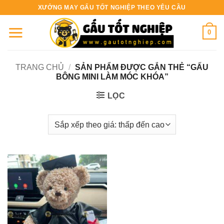
Bỏ
XƯỞNG MAY GẤU TỐT NGHIỆP THEO YÊU CẦU
qua
nội
0
dung
TRANG CHỦ
/
SẢN PHẨM ĐƯỢC GẮN THẺ “GẤU
BÔNG MINI LÀM MÓC KHÓA”
LỌC