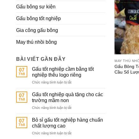
Gấu bông sự kiện
Gấu bông tốt nghiệp
Gia công gấu bông
May thú nhồi bông
BÀI VIẾT GẦN ĐÂY
MAY THÚ NH
Gấu Bông T
Gấu tốt nghiệp cầm bằng tốt
07
Cầu Số Lượ
Th8
nghiệp thêu logo riêng
ở
Chức năng bình luận bị tắt
Gấu
tốt
Gấu tốt nghiệp quà tặng cho các
07
nghiệp
Th8
trường mầm non
cầm
ở
Chức năng bình luận bị tắt
bằng
Gấu
tốt
tốt
nghiệp
Bỏ sỉ gấu tốt nghiệp hàng chuẩn
07
nghiệp
thêu
Th8
chất lượng cao
quà
logo
ở
Chức năng bình luận bị tắt
tặng
riêng
Bỏ
cho