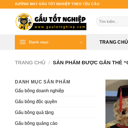
Bỏ
XƯỞNG MAY GẤU TỐT NGHIỆP THEO YÊU CẦU
qua
nội
Tìm
dung
kiếm:
Danh mục
TRANG CH
TRANG CHỦ
/
SẢN PHẨM ĐƯỢC GẮN THẺ “G
DANH MỤC SẢN PHẨM
Gấu bông doanh nghiệp
Gấu bông độc quyền
Gấu bông quà tặng
Gấu bông quảng cáo