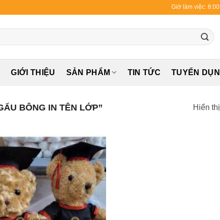
Giờ làm việc: 8:0
Ủ
GIỚI THIỆU
SẢN PHẨM
TIN TỨC
TUYỂN DỤ
ẤU BÔNG IN TÊN LỚP”
Hiển th