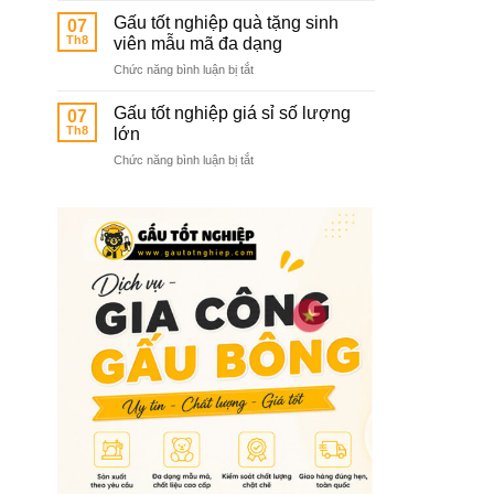
sỉ
các
Gấu tốt nghiệp quà tặng sinh
07
gấu
trường
Th8
viên mẫu mã đa dạng
tốt
mầm
ở
Chức năng bình luận bị tắt
nghiệp
non
Gấu
hàng
tốt
chuẩn
Gấu tốt nghiệp giá sỉ số lượng
07
nghiệp
chất
Th8
lớn
quà
lượng
ở
Chức năng bình luận bị tắt
tặng
cao
Gấu
sinh
tốt
viên
nghiệp
mẫu
giá
mã
sỉ
đa
số
dạng
lượng
lớn