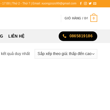
0 - 17:00 | Thứ 2 - Thứ 7 | Email: xuongzozo99@gmail.com
0
GIỎ HÀNG /
0
₫
0865819186
NG
LIÊN HỆ
ị kết quả duy nhất