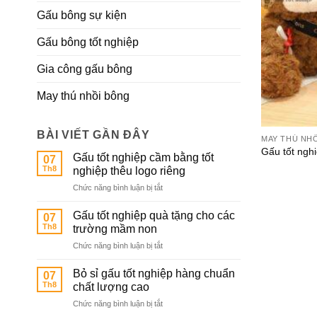
Gấu bông sự kiện
Gấu bông tốt nghiệp
Gia công gấu bông
May thú nhồi bông
BÀI VIẾT GẦN ĐÂY
MAY THÚ NH
Gấu tốt ngh
Gấu tốt nghiệp cầm bằng tốt
07
Th8
nghiệp thêu logo riêng
ở
Chức năng bình luận bị tắt
Gấu
tốt
Gấu tốt nghiệp quà tặng cho các
07
nghiệp
Th8
trường mầm non
cầm
ở
Chức năng bình luận bị tắt
bằng
Gấu
tốt
tốt
nghiệp
Bỏ sỉ gấu tốt nghiệp hàng chuẩn
07
nghiệp
thêu
Th8
chất lượng cao
quà
logo
ở
Chức năng bình luận bị tắt
tặng
riêng
Bỏ
cho