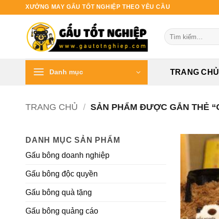
Bỏ
XƯỞNG MAY GẤU TỐT NGHIỆP THEO YÊU CẦU
qua
nội
Tìm
dung
kiếm:
Danh mục
TRANG CH
TRANG CHỦ
/
SẢN PHẨM ĐƯỢC GẮN THẺ “
DANH MỤC SẢN PHẨM
Gấu bông doanh nghiệp
Gấu bông độc quyền
Gấu bông quà tặng
Gấu bông quảng cáo