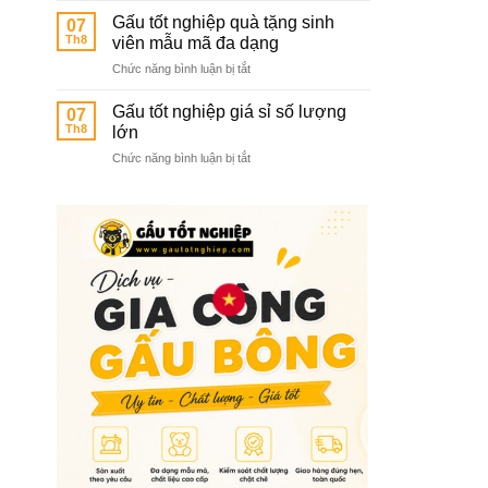
sỉ
các
Gấu tốt nghiệp quà tặng sinh
07
gấu
trường
Th8
viên mẫu mã đa dạng
tốt
mầm
ở
Chức năng bình luận bị tắt
nghiệp
non
Gấu
hàng
tốt
chuẩn
Gấu tốt nghiệp giá sỉ số lượng
07
nghiệp
chất
Th8
lớn
quà
lượng
ở
Chức năng bình luận bị tắt
tặng
cao
Gấu
sinh
tốt
viên
nghiệp
mẫu
giá
mã
sỉ
đa
số
dạng
lượng
lớn