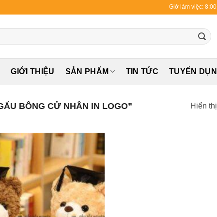
Giờ làm việc: 8:0
Ủ
GIỚI THIỆU
SẢN PHẨM
TIN TỨC
TUYỂN DỤ
GẤU BÔNG CỬ NHÂN IN LOGO”
Hiển th