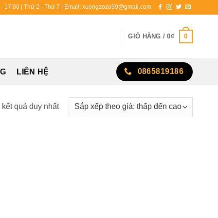
0 - 17:00 | Thứ 2 - Thứ 7 | Email: xuongzozo99@gmail.com
0
GIỎ HÀNG /
0
₫
0865819186
NG
LIÊN HỆ
ị kết quả duy nhất